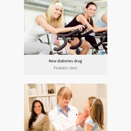
New diabetes drug
Pediatric clinic