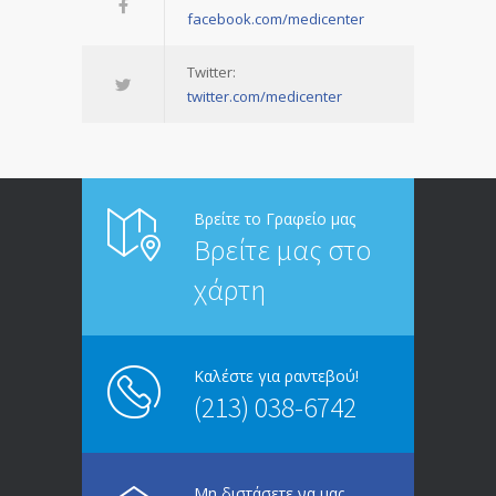
facebook.com/medicenter
Twitter:
twitter.com/medicenter
Βρείτε το Γραφείο μας
Βρείτε μας στο
χάρτη
Καλέστε για ραντεβού!
(213) 038-6742
Μη διστάσετε να μας