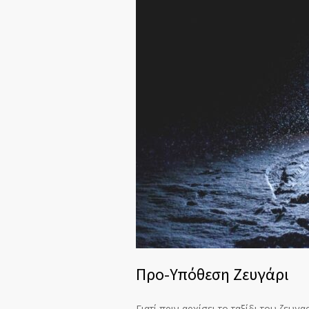
Προ-Υπόθεση Ζευγάρι
Γιατί πριν αρχίσει το ταξίδι του ζευγ