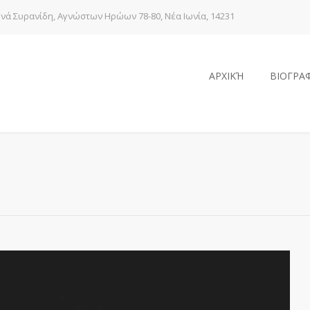
νά Συρανίδη, Αγνώστων Ηρώων 78-80, Νέα Ιωνία, 14231
ΑΡΧΙΚΉ
ΒΙΟΓΡΑ