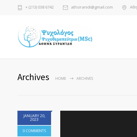
+ (213) 038 6742
athsiranidi@gmail.com
Αθη
Archives
HOME
ARCHIVES
JANUARY 20,
2023
0 COMMENTS