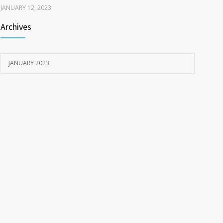
JANUARY 12, 2023
Archives
Προ-Υπόθεση Ζευγάρι
3097
JANUARY 20, 2023
JANUARY 2023
Άνδρες, γυναίκες και πατριαρχία
1914
JANUARY 12, 2023