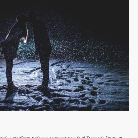
αριού, χρειάζεται πρώτα να σχηματιστεί ένα! Συναντώ ξανά και