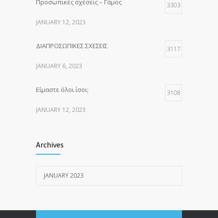
Προσωπικές σχέσεις – Γάμος
3303
JANUARY 12, 2023
ΔΙΑΠΡΟΣΩΠΙΚΕΣ ΣΧΕΣΕΙΣ
3117
JANUARY 6, 2023
Είμαστε όλοι ίσοι;
3108
JANUARY 12, 2023
Προ-Υπόθεση Ζευγάρι
3097
Archives
JANUARY 20, 2023
JANUARY 2023
Άνδρες, γυναίκες και πατριαρχία
1915
JANUARY 12, 2023