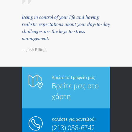
Being in control of your life and having
realistic expectations about your day-to-day
challenges are the keys to stress
management.
— Josh Billings
Βρείτε το Γραφείο μας
Βρείτε μας στο
χάρτη
Καλέστε για ραντεβού!
(213) 038-6742