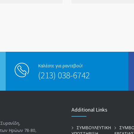
Καλέστε για ραντεβού!
(213) 038-6742
Additional Links
 Συρανίδη,
ΣΥΜΒΟΥΛΕΥΤΙΚΗ
ΣΥΜΒΟ
των Ηρώων 78-80,
ΥΠΟΣΤΗΡΙΞΗ
ΕΡΓΑΣΙΑΣ