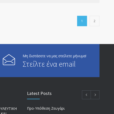
1
2
Μη διστάσετε να μας στείλετε μήνυμα!
Στείλτε ένα email
Latest Posts
Προ-Υπόθεση Ζευγάρι
ΥΛΕΥΤΙΚΗ
 ΚΑΙ