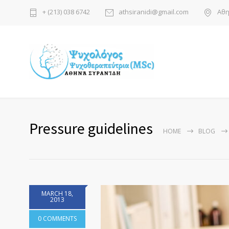
+ (213) 038 6742
athsiranidi@gmail.com
Αθη
Pressure guidelines
HOME
BLOG
MARCH 18,
2013
0 COMMENTS