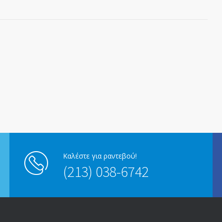
Καλέστε για ραντεβού!
(213) 038-6742