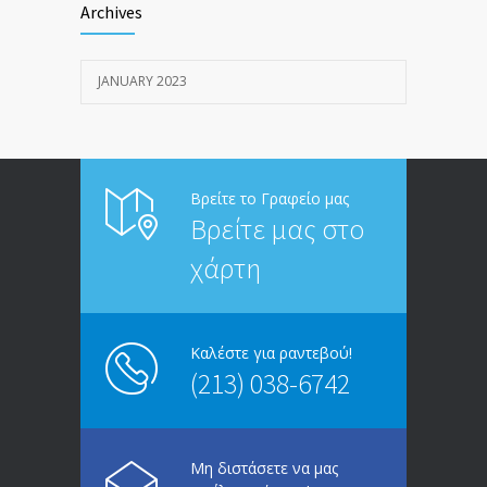
Archives
JANUARY 20, 2023
JANUARY 2023
Άνδρες, γυναίκες και πατριαρχία
1910
JANUARY 12, 2023
Βρείτε το Γραφείο μας
Βρείτε μας στο
χάρτη
Καλέστε για ραντεβού!
(213) 038-6742
Μη διστάσετε να μας