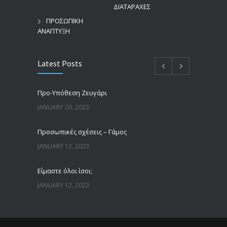
ΔΙΑΤΑΡΑΧΕΣ
ΠΡΟΣΩΠΙΚΗ
ΑΝΑΠΤΥΞΗ
Latest Posts
Προ-Υπόθεση Ζευγάρι
JANUARY 20, 2023
Προσωπικές σχέσεις – Γάμος
JANUARY 12, 2023
Είμαστε όλοι ίσοι;
JANUARY 12, 2023
Άνδρες, γυναίκες και πατριαρχία
JANUARY 12, 2023