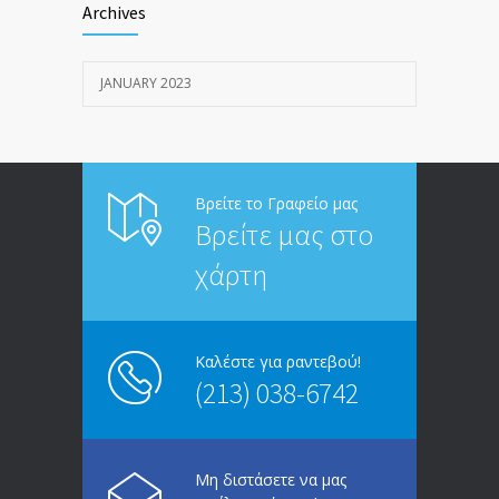
Archives
JANUARY 20, 2023
JANUARY 2023
Άνδρες, γυναίκες και πατριαρχία
1915
JANUARY 12, 2023
Βρείτε το Γραφείο μας
Βρείτε μας στο
χάρτη
Καλέστε για ραντεβού!
(213) 038-6742
Μη διστάσετε να μας