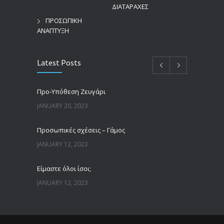
ΔΙΑΤΑΡΑΧΕΣ
ΠΡΟΣΩΠΙΚΗ
ΑΝΑΠΤΥΞΗ
Latest Posts
Προ-Υπόθεση Ζευγάρι
JANUARY 20, 2023
Προσωπικές σχέσεις – Γάμος
JANUARY 12, 2023
Είμαστε όλοι ίσοι;
JANUARY 12, 2023
Άνδρες, γυναίκες και πατριαρχία
JANUARY 12, 2023