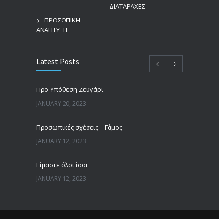
ΔΙΑΤΑΡΑΧΕΣ
ΠΡΟΣΩΠΙΚΗ
ΑΝΑΠΤΥΞΗ
Latest Posts
Προ-Υπόθεση Ζευγάρι
JANUARY 20, 2023
Προσωπικές σχέσεις – Γάμος
JANUARY 12, 2023
Είμαστε όλοι ίσοι;
JANUARY 12, 2023
Άνδρες, γυναίκες και πατριαρχία
JANUARY 12, 2023