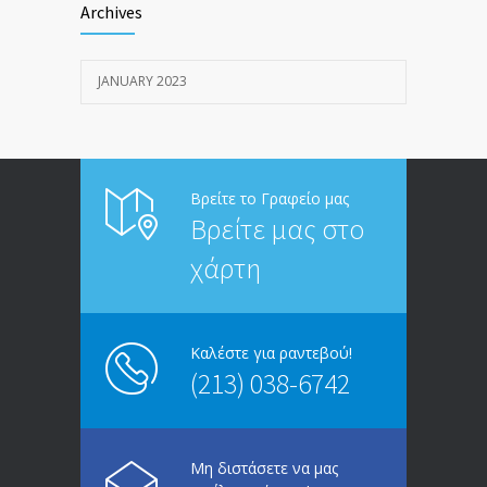
Archives
JANUARY 20, 2023
JANUARY 2023
Άνδρες, γυναίκες και πατριαρχία
1915
JANUARY 12, 2023
Βρείτε το Γραφείο μας
Βρείτε μας στο
χάρτη
Καλέστε για ραντεβού!
(213) 038-6742
Μη διστάσετε να μας