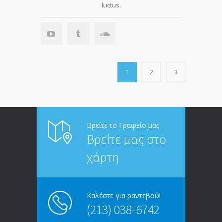
luctus.
1
2
3
Βρείτε το Γραφείο μας
Βρείτε μας στο
χάρτη
Καλέστε για ραντεβού!
(213) 038-6742