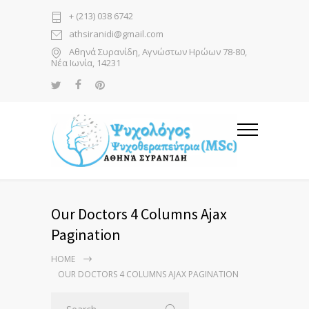
+ (213) 038 6742
athsiranidi@gmail.com
Αθηνά Συρανίδη, Αγνώστων Ηρώων 78-80,
Νέα Ιωνία, 14231
Our Doctors 4 Columns Ajax
Pagination
HOME
OUR DOCTORS 4 COLUMNS AJAX PAGINATION