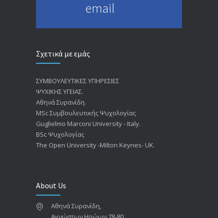
email
Σχετικά με εμάς
ΣΥΜΒΟΥΛΕΥΤΙΚΕΣ ΥΠΗΡΕΣΙΕΣ
ΨΥΧΙΚΗΣ ΥΓΕΙΑΣ.
Αθηνά Συρανίδη.
ΜSc Συμβουλευτικής Ψυχολογίας
Guglielmo Marconi University - Italy.
BSc Ψυχολογίας
The Open University -Milton Keynes- UK.
About Us
Αθηνά Συρανίδη,
Αγνώστων Ηρώων 78-80,