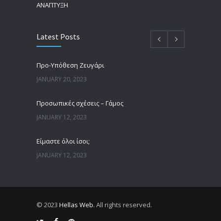
ΑΝΑΠΤΥΞΗ
Latest Posts
Προ-Υπόθεση Ζευγάρι
JANUARY 20, 2023
Προσωπικές σχέσεις – Γάμος
JANUARY 12, 2023
Είμαστε όλοι ίσοι;
JANUARY 12, 2023
Άνδρες, γυναίκες και πατριαρχία
JANUARY 12, 2023
© 2023
Hellas Web
. All rights reserved.
ΔΙΑΠΡΟΣΩΠΙΚΕΣ ΣΧΕΣΕΙΣ