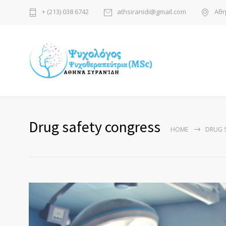
+ (213) 038 6742
athsiranidi@gmail.com
Αθη
Drug safety congress
HOME
DRUG 