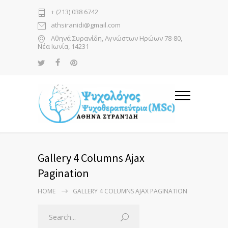
+ (213) 038 6742
athsiranidi@gmail.com
Αθηνά Συρανίδη, Αγνώστων Ηρώων 78-80,
Νέα Ιωνία, 14231
Gallery 4 Columns Ajax
Pagination
HOME
GALLERY 4 COLUMNS AJAX PAGINATION